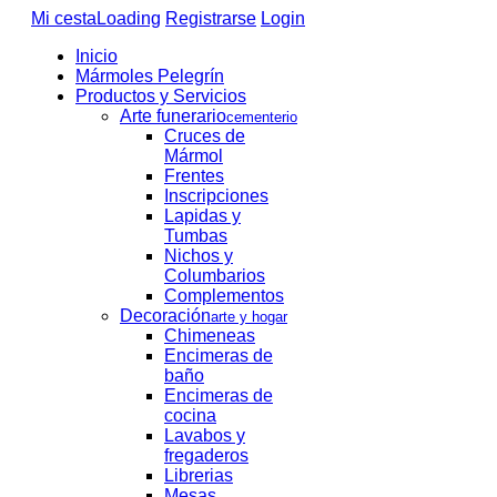
Mi cesta
Loading
Registrarse
Login
Inicio
Mármoles Pelegrín
Productos y Servicios
Arte funerario
cementerio
Cruces de
Mármol
Frentes
Inscripciones
Lapidas y
Tumbas
Nichos y
Columbarios
Complementos
Decoración
arte y hogar
Chimeneas
Encimeras de
baño
Encimeras de
cocina
Lavabos y
fregaderos
Librerias
Mesas