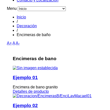
Contacto y Localizacion
Menu
Inicio
/
Decoración
/
Encimeras de baño
A+
A
A-
Encimeras de bano
Ejemplo 01
Encimera de bano granito
Detalles de producto
Ejemplo 02