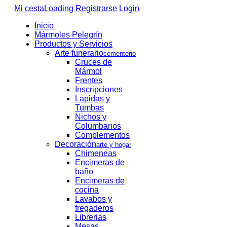
Mi cesta
Loading
Registrarse
Login
Inicio
Mármoles Pelegrín
Productos y Servicios
Arte funerario
cementerio
Cruces de
Mármol
Frentes
Inscripciones
Lapidas y
Tumbas
Nichos y
Columbarios
Complementos
Decoración
arte y hogar
Chimeneas
Encimeras de
baño
Encimeras de
cocina
Lavabos y
fregaderos
Librerias
Mesas